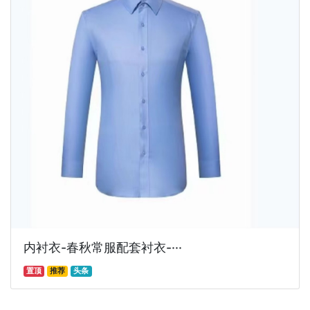
内衬衣-春秋常服配套衬衣-···
置顶
推荐
头条