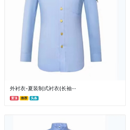
外衬衣-夏装制式衬衣(长袖···
置顶
推荐
头条