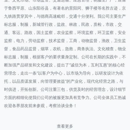
于鲁西平原、山东阳谷县，有著名的景阳冈、狮子楼等名胜古迹，京
九铁路贯穿其中，与德商高速毗邻，交通十分便利。我公司主要生产
标志服，制服，新城管行政，盐政、林政，民政，质检，市政，交
通、客运、路政，国土监察，农业监察，环境监察，环卫监察，安全
监察，电力，劳动监察，技术监督，工商，动物监督，渔政，卫生监
督，食品药品监督，烟草，农机，急救，商务执法、文化稽查，物业
标志服，制服，根据客户的要求量身定制。公司在长期的实践中，不
断加强产品研发和文化建设，提出了“诚信为本，互利互惠”的核心经
营理念，走出一条“以客户为中心，以市场为导向，以研发设计为依
托，以品质谋发展，向管理要效益“的产业化，现代化经营之路，与
时俱进，开拓创新。公司注重三包，供货及时的经营理念，设计细节
方面的精细化使我们公司的被服更加具有竞争力。公司全体员工热诚
欢迎各界朋友前来参观，考察洽谈业务！
查看更多