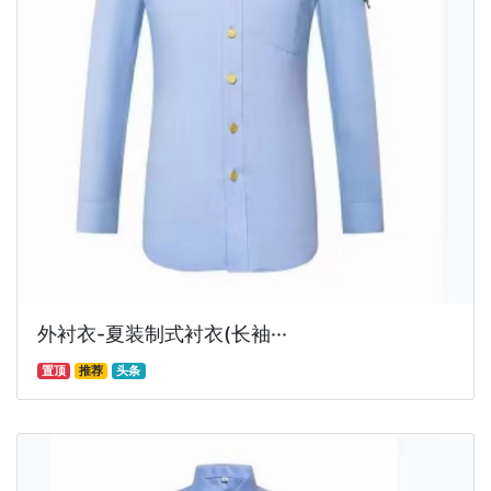
外衬衣-夏装制式衬衣(长袖···
置顶
推荐
头条