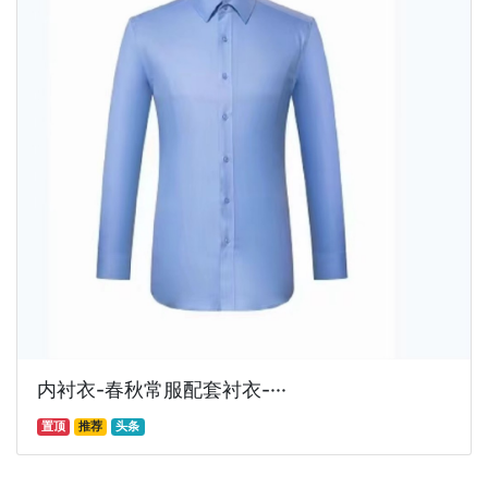
内衬衣-春秋常服配套衬衣-···
置顶
推荐
头条