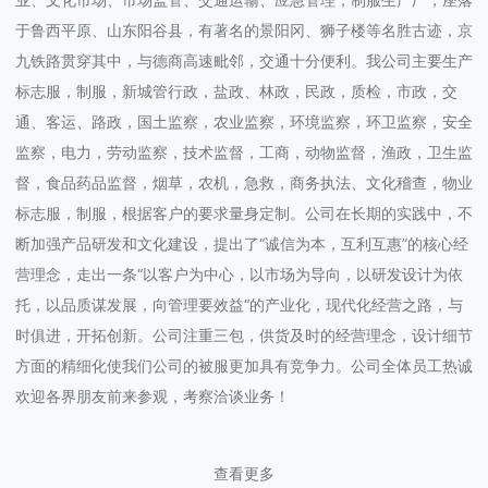
于鲁西平原、山东阳谷县，有著名的景阳冈、狮子楼等名胜古迹，京
九铁路贯穿其中，与德商高速毗邻，交通十分便利。我公司主要生产
标志服，制服，新城管行政，盐政、林政，民政，质检，市政，交
通、客运、路政，国土监察，农业监察，环境监察，环卫监察，安全
监察，电力，劳动监察，技术监督，工商，动物监督，渔政，卫生监
督，食品药品监督，烟草，农机，急救，商务执法、文化稽查，物业
标志服，制服，根据客户的要求量身定制。公司在长期的实践中，不
断加强产品研发和文化建设，提出了“诚信为本，互利互惠”的核心经
营理念，走出一条“以客户为中心，以市场为导向，以研发设计为依
托，以品质谋发展，向管理要效益“的产业化，现代化经营之路，与
时俱进，开拓创新。公司注重三包，供货及时的经营理念，设计细节
方面的精细化使我们公司的被服更加具有竞争力。公司全体员工热诚
欢迎各界朋友前来参观，考察洽谈业务！
查看更多